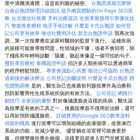
莖中滴幾滴液體，這是前列腺的秘密。
台胞證過期怎麼辦
台南台胞證辦理詳細資訊
提升網頁體驗的On Page SEO策
略
台北徵信社推薦
牙科治療資訊
全面掌握搜尋引擎優化技
巧
整復推拿療程
植牙手術詳解
什麼是卡式台胞證
如何登
記公司更有效率
徵信社費用評估
新北台胞證申請
我再次強
調，第一次按摩應在泌尿科醫師的監督下進行。 這種疾病
的規模可能會導致問題，性領域的干擾，強者不會回答，除
了殘疾和年輕時診斷「陽痿」聽起來像是一個可怕的句子。
撥筋美容療程
泰國簽證申請
但許多人類疾病可以透過簡單
的程序輕鬆預防。
專業會議點心供應
徵信公司協助
台胞證
過期後的解決辦法
公司登記步驟說明
什麼是卡式台胞證
西
屯體態調整
是的，醫生自己也推薦前列腺按摩作為治療和
預防影響男性生殖系統疾病的有效方法。
公司登記
網路行
銷技巧
全瓷冠的優勢
對於像攝護腺炎這樣的疾病，醫生認
為按摩是有效的工具之一，推薦按摩器不僅用於治療，還可
以用於預防攝護腺癌。
詳細實用的Google SEO教學資料
偵探的職責
進行按摩可以增加組織的血液循環，改善淋巴
系統的功能，並減少發炎。 儘管躺在浴室裡可能會更舒
服，但將雙腿折疊在兩側，這樣更容易進入肛門並將其插入