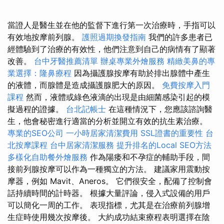
當證人是醫生並在他的監督下進行第一次治療時，手指可以
有效地按摩前列腺。
護照過期換發指南
我們的許多患者已
經體驗到了治療的有效性，他們注意到自己的病情有了顯著
改善。
台中牙醫推薦清單
辦桌專業外燴服務
精緻美鼻的專
業選擇：隆鼻療程
因為攝護腺按摩有助於排出腺體中產生
的液體，而腺體是造成攝護腺肥大的原因。
免費按摩入門
課程
然而，液體或綠色液滴的出現是由細菌感染引起的模
擬過程的證據。
台北記帳士
在這種情況下，您應該諮詢醫
生，他會秘密進行適當的分析並開立有效的抗生素治療。
專業的SEO公司
一小時居家清潔費用
SSL證書的重要性
台
北按摩課程
台中居家清潔服務
提升排名的Local SEO方法
多樣化自助餐外燴服務
作為陽痿和不孕症的輔助手段，間
接前列腺按摩可以作為一種獨立的方法。 建議家用震動按
摩器，例如 Mavit、Aneros。 它們很安全，配備了控制會
話持續時間的計時器。 根據大量評論，侵入式設備的用戶
可以簡化一周的工作。 表現指標，尤其是在治療前列腺增
生症時使用幾次按摩後。 大約成功結束療程表明選擇在陰