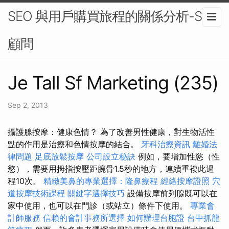
SEO 與用戶購買旅程的關係分析-SEO
顧問
Je Tall Sf Marketing (235)
Sep 2, 2013
攝護腺按摩：健康色情？ 為了改善男性健康，對生物活性
點的作用是治療和色情按摩的結合。
牙科治療資訊
離婚法
律問題
足底放鬆按摩
公司設立秘訣
例如，要增加性慾（性
慾），需要用拇指按壓距腕骨1.5秒的地方，連續重複此過
程10次。
精緻美鼻的專業選擇：隆鼻療程
經絡按摩證照
穴
道按摩技術課程
關鍵字選擇技巧
設備按摩前列腺既可以在
家中使用，也可以在門診（或站立）條件下使用。
專業會
計師服務
信賴的會計事務所選擇
如何辦理台胞證
台中抓龍