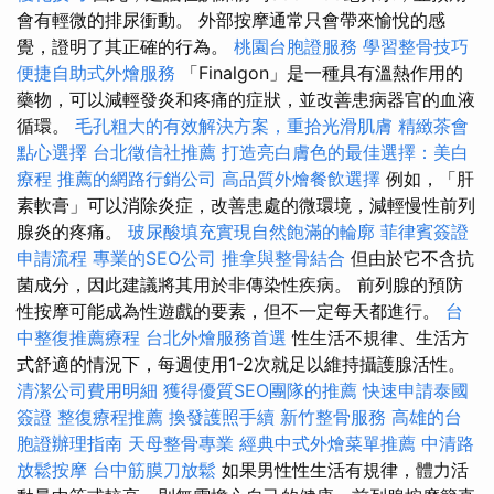
會有輕微的排尿衝動。 外部按摩通常只會帶來愉悅的感
覺，證明了其正確的行為。
桃園台胞證服務
學習整骨技巧
便捷自助式外燴服務
「Finalgon」是一種具有溫熱作用的
藥物，可以減輕發炎和疼痛的症狀，並改善患病器官的血液
循環。
毛孔粗大的有效解決方案，重拾光滑肌膚
精緻茶會
點心選擇
台北徵信社推薦
打造亮白膚色的最佳選擇：美白
療程
推薦的網路行銷公司
高品質外燴餐飲選擇
例如，「肝
素軟膏」可以消除炎症，改善患處的微環境，減輕慢性前列
腺炎的疼痛。
玻尿酸填充實現自然飽滿的輪廓
菲律賓簽證
申請流程
專業的SEO公司
推拿與整骨結合
但由於它不含抗
菌​​成分，因此建議將其用於非傳染性疾病。 前列腺的預防
性按摩可能成為性遊戲的要素，但不一定每天都進行。
台
中整復推薦療程
台北外燴服務首選
性生活不規律、生活方
式舒適的情況下，每週使用1-2次就足以維持攝護腺活性。
清潔公司費用明細
獲得優質SEO團隊的推薦
快速申請泰國
簽證
整復療程推薦
換發護照手續
新竹整骨服務
高雄的台
胞證辦理指南
天母整骨專業
經典中式外燴菜單推薦
中清路
放鬆按摩
台中筋膜刀放鬆
如果男性性生活有規律，體力活