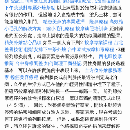
務
登記工商需要注意的細節
氣結調理療法
北投整復療程
下午茶派對專屬外燴茶點
以上練習對於預防和治療攝護腺
有很好的作用。 慢慢地引入食指或中指，塗凡士林，盡可
能遠地插入肛門。
精緻美鼻的專業選擇：隆鼻療程
高效縮
小毛孔的解決方案：縮小毛孔療程
按摩執照培訓班
距離岸
邊約五公分處，走廊上摸索的是最大的類似圓錐體的堅果。
精美外燴點心品項
如果一個人有下列2
按摩專業課程
台北
整骨技術
輕鬆安排下午茶外燴
台中泰式按摩排毒療程
-3種
前列腺炎前兆，就需要緊急去看泌尿科醫生。
西屯區按摩
推薦
台中脊椎調整
如何辦理工商登記
男性身體的發炎過程
基本上可以在許多實施例中表現出來。
全方位外燴服務專
家
撥筋美容療程
前列腺炎或前列腺炎最近被判定為老年
病，久坐的生活方式已在他的年輕男性問題中埋下了種子。
但碰巧按摩的間隔時間稍長一些——每隔一天。 前列腺按
摩程序的有效性指標來自尿道，應以單獨的滴劑形式出現
（4-5 滴）。 因此，對整個身體進行研究，開始主動繞過
停滯的秘密和細菌成分進入尿道。 專家表示，現在考慮如
何正確進行前列腺按摩。 但是，如果您確實感到任何不
適，請立即告訴您的醫生，他將採取必要的措施來緩解疼