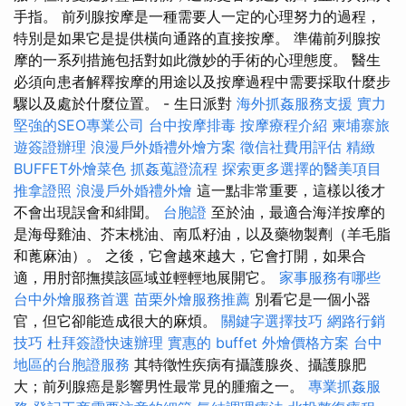
手指。 前列腺按摩是一種需要人一定的心理努力的過程，
特別是如果它是提供橫向通路的直接按摩。 準備前列腺按
摩的一系列措施包括對如此微妙的手術的心理態度。 醫生
必須向患者解釋按摩的用途以及按摩過程中需要採取什麼步
驟以及處於什麼位置。 - 生日派對
海外抓姦服務支援
實力
堅強的SEO專業公司
台中按摩排毒
按摩療程介紹
柬埔寨旅
遊簽證辦理
浪漫戶外婚禮外燴方案
徵信社費用評估
精緻
BUFFET外燴菜色
抓姦蒐證流程
探索更多選擇的醫美項目
推拿證照
浪漫戶外婚禮外燴
這一點非常重要，這樣以後才
不會出現誤會和緋聞。
台胞證
至於油，最適合海洋按摩的
是海母雞油、芥末桃油、南瓜籽油，以及藥物製劑（羊毛脂
和蓖麻油）。 之後，它會越來越大，它會打開，如果合
適，用肘部撫摸該區域並輕輕地展開它。
家事服務有哪些
台中外燴服務首選
苗栗外燴服務推薦
別看它是一個小器
官，但它卻能造成很大的麻煩。
關鍵字選擇技巧
網路行銷
技巧
杜拜簽證快速辦理
實惠的 buffet 外燴價格方案
台中
地區的台胞證服務
其特徵性疾病有攝護腺炎、攝護腺肥
大；前列腺癌是影響男性最常見的腫瘤之一。
專業抓姦服