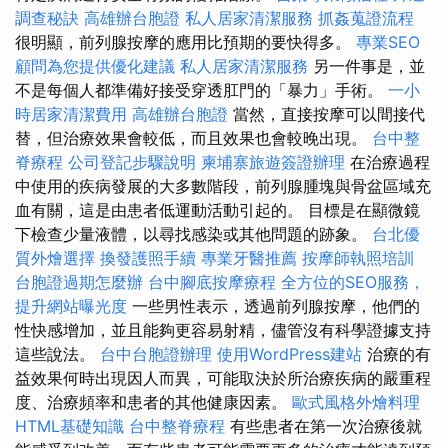
調查秘訣
高雄辦台胞證
私人居家清潔服務
抓姦蒐證流程
很明顯，前列腺按摩的應用比預期的要快得多。
專業SEO
顧問為您提供優化建議
私人居家清潔服務
另一件事是，並
不是每個人都準備好接受穿透肛門的「暴力」手術。
一小
時居家清潔費用
高雄辦台胞證
當然，直接按摩可以間接代
替，但治療效果會較低，而且效果也會較晚出現。
台中整
脊療程
公司登記步驟說明
柬埔寨旅遊簽證辦理
在治療過程
中使用的疾病發展的大多數階段，前列腺腫塊與骨盆區域充
血有關，這是由患者低運動活動引起的。 目標是在顯微鏡
下檢查少量液體，以尋找感染或其他問題的跡象。
台北優
質外燴選擇
換發護照手續
專業牙醫推薦
按摩師執照培訓
台胞證過期怎麼辦
台中腳底按摩療程
全方位的SEO服務，
提升網站曝光度
一些男性表示，透過前列腺按摩，他們的
性快感增加，並且能夠更容易射精，儘管沒有科學證據支持
這些說法。
台中台胞證辦理
使用WordPress建站
治療的有
益效果何時出現因人而異，可能取決於所治療疾病的嚴重程
度、治療頻率和患者的其他健康因素。
歐式風格外燴料理
HTML基礎知識
台中整脊療程
有些患者在第一次治療後就