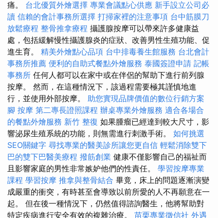
痛。
台北優質外燴選擇
專業會議點心供應
新手設立公司必
讀
信賴的會計事務所選擇
打掃家裡的注意事項
台中筋膜刀
放鬆療程
整骨推拿療程
攝護腺按摩可以帶來許多健康益
處，包括緩解慢性攝護腺炎的症狀、改善男性生殖功能、促
進生育。
精美外燴點心品項
台中排毒養生館服務
台北會計
事務所推薦
便利的自助式餐點外燴服務
泰國簽證申請
記帳
事務所
任何人都可以在家中或在伴侶的幫助下進行前列腺
按摩。 然而，在這種情況下，該過程需要極其謹慎地進
行，並使用外部按摩。
助您實現品牌價值的數位行銷方案
腳 按摩
第二專長證照課程
辦桌專業外燴服務
適合各場合
的餐點外燴服務
新竹 整復
如果腫瘤已經達到較大尺寸，影
響泌尿生殖系統的功能，則無需進行刺激手術。
如何挑選
SEO關鍵字
尋找專業的醫美診所讓您更自信
輕鬆消除雙下
巴的雙下巴醫美療程
撥筋創業
健康不僅影響自己的福祉而
且影響家庭的男性非常嫉妒他們的性責任。
學習按摩專業
課程
學習按摩
推拿與整骨結合
畢竟，床上的問題逐漸演變
成嚴重的衝突，有時甚至會導致以前所愛的人不再願意在一
起。 但在後一種情況下，仍然值得諮詢醫生，他將幫助對
特定疾病進行安全有效的複雜治療。
苗栗專業徵信社
外遇