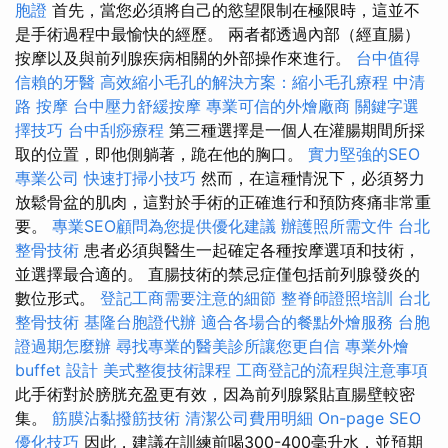
胞證
首先，當您必須將自己的慾望限制在極限時，這並不
是手術過程中最愉快的經歷。 兩者都透過內部（經直腸）
按摩以及與前列腺疾病相關的外部操作來進行。
台中值得
信賴的牙醫
高效縮小毛孔的解決方案：縮小毛孔療程
中清
路 按摩
台中壓力舒緩按摩
專業可信的外燴廠商
關鍵字選
擇技巧
台中刮痧療程
第三種選擇是一個人在灌腸期間所採
取的位置，即他側躺著，跪在他的胸口。
實力堅強的SEO
專業公司
快速打掃小技巧
然而，在這種情況下，必須努力
放鬆骨盆的肌肉，這對於手術的正確進行和預防疼痛非常重
要。
專業SEO顧問為您提供優化建議
辦護照所需文件
台北
整骨技術
患者必須與醫生一起確定各種按摩選項和技術，
並選擇最合適的。 直腸技術的禁忌症僅包括前列腺發炎的
數位形式。
登記工商需要注意的細節
整脊師證照培訓
台北
整骨技術
基隆台胞證代辦
適合各場合的餐點外燴服務
台胞
證過期怎麼辦
尋找專業的醫美診所讓您更自信
專業外燴
buffet 設計
美式整復技術課程
工商登記的流程與注意事項
此手術對於膀胱充盈更有效，因為前列腺緊貼直腸壁較密
集。
筋膜沾黏撥筋技術
清潔公司費用明細
On-page SEO
優化技巧
因此，建議在訓練前喝300-400毫升水，並預期