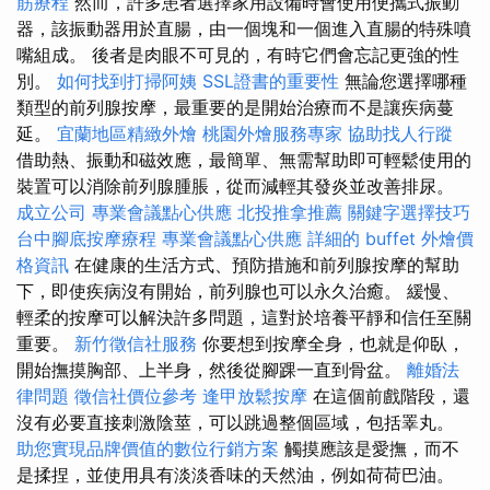
筋療程
然而，許多患者選擇家用設備時會使用便攜式振動
器，該振動器用於直腸，由一個塊和一個進入直腸的特殊噴
嘴組成。 後者是肉眼不可見的，有時它們會忘記更強的性
別。
如何找到打掃阿姨
SSL證書的重要性
無論您選擇哪種
類型的前列腺按摩，最重要的是開始治療而不是讓疾病蔓
延。
宜蘭地區精緻外燴
桃園外燴服務專家
協助找人行蹤
借助熱、振動和磁效應，最簡單、無需幫助即可輕鬆使用的
裝置可以消除前列腺腫脹，從而減輕其發炎並改善排尿。
成立公司
專業會議點心供應
北投推拿推薦
關鍵字選擇技巧
台中腳底按摩療程
專業會議點心供應
詳細的 buffet 外燴價
格資訊
在健康的生活方式、預防措施和前列腺按摩的幫助
下，即使疾病沒有開始，前列腺也可以永久治癒。 緩慢、
輕柔的按摩可以解決許多問題，這對於培養平靜和信任至關
重要。
新竹徵信社服務
你要想到按摩全身，也就是仰臥，
開始撫摸胸部、上半身，然後從腳踝一直到骨盆。
離婚法
律問題
徵信社價位參考
逢甲放鬆按摩
在這個前戲階段，還
沒有必要直接刺激陰莖，可以跳過整個區域，包括睪丸。
助您實現品牌價值的數位行銷方案
觸摸應該是愛撫，而不
是揉捏，並使用具有淡淡香味的天然油，例如荷荷巴油。