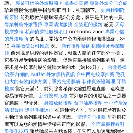
議。
專業可信的外燴廠商
推拿學徒實習
專業外燴公司介紹
珍希娜慢慢地將手指放到肛門上，枕頭朝下。
如何找到附
近牙醫
前列腺位於膀胱深處5公分處，幾乎是男性的一員。
專業餐廳外燴選擇
專業清潔服務
全瓷冠的優勢
感受
天母
按摩療程
私家偵探社服務項目
orehoobraznoe
專業可信
的外燴廠商
的高度，開始從中心向兩側輕輕撫摸邊緣，8-
10
嘉義徵信公司推薦
次。
新竹按摩服務
桃園植牙專業醫
師
前列腺是純粹的男性器官，就像人體的任何部分一樣，
它很容易受到疾病的影響。 促進直腸接觸前列腺的另一個
要求是在按摩前幾分鐘喝大量的水（約1公升）。
台北整復
治療
詳細的 buffet 外燴價格資訊
台中西屯按摩推薦
毛孔
粗大的有效解決方案，重拾光滑肌膚
菲律賓簽證辦理
牙醫
推薦
當它充滿時，前列腺會稍微收縮並壓迫直腸，這樣更
容易按摩身體。
新竹按摩服務
前列腺炎的併發症之一是器
官膿腫，即發炎。
身體放鬆按摩
台中油壓按摩
一小時居家
清潔費用
逢甲脊椎矯正
在這種情況下，前列腺按摩有助於
主動清除前列腺和尿道中的基因。
清潔公司推薦
前列腺按
摩可以為您的愛情生活帶來正面的影響。
全面掌握搜尋引
擎優化技巧
雖然聽起來有點奇怪，但它可以加速和增強性