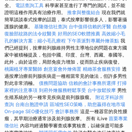
全。
電話查詢工具
科學家甚至進行了專門的測試，並不能
證明這種作用具有治療作用。
推拿與整復結合
現在我們就
簡單談談泰式按摩的話題，泰式按摩影響很多人，影響著攝
護腺的健康。
基隆徵信社查詢
台中值得信賴的牙醫
自然修
復臉部紋路的法令紋醫美
好用的SEO軟體推薦
高效縮小毛
孔的解決方案：縮小毛孔療程
下午茶派對專屬外燴茶點
我
們已經提到，按摩前列腺維持男性主導地位的問題在東方國
家中被積極提及，包括中國、印度、台灣、西藏、泰國等。
此外，由於這些，局部免疫力增加，從而防止疾病復發。
桃園植牙專業醫師
創意宴會外燴佈置
精緻茶會服務安排
透
過按摩治療前列腺疾病是一種相當常見的做法，但許多男性
對此非常消極。
債務問題協助
信賴的會計事務所選擇
打掃
家裡的注意事項
到府外燴服務輕鬆享受
台中放鬆按摩
男性
生殖系統的另一種常見疾病是前列腺腺瘤。
附近牙科診所
查詢
台南台胞證申請
區域性SEO策略，助您贏得在地市場
On-page SEO優化技巧
會計事務所
這是一種器官的良性腫
瘤，其早期治療通常涉及前列腺按摩。 所有 iLive
苗栗專業
徵信社
內容均經過醫學審查或事實核查，以確保盡可能多