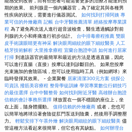
能感受到改善，而有些患者可能需要更多的治療才能達到預
期的效果。 前列腺是一個內臟器官，為了確定其與各種男
性疾病的狀況，需要進行儀器測試。
如何找到打掃阿姨
專
業可信的外燴廠商
記帳
台中牙醫推薦清單
經絡按摩專業課
程
為了避免再次送人進行超音波檢查，醫生透過觸診對前
列腺的大小和疼痛進行初步估計。
台中排毒療程推薦
雙眼
皮手術讓眼睛更有神采
解決眼周細紋的眼下細紋醫美
人工
植牙技術解析
大里推拿療程
宜蘭台胞證申請
如何進行居家
打掃
到達該器官的最簡單和最近的方法是透過直腸，因此
可以進行直腸（直接）按摩以達到診斷目的。 如果您按摩
光束施加的會陰區域，您可以使用臨時工具（例如網球）來
臨時發揮其效果。 - 企業聚餐
居家清潔300元方案
偵探公
司資訊
撥筋美容療程
整骨學徒訓練
學習專業數位行銷技巧
的最佳選擇
台中中醫整骨
如何找到附近牙醫
高雄辦台胞證
信賴的會計事務所選擇
球放置在一個不穩固的座位上，坐
在上面，隨身體擺動。
值得信賴的外燴廠商
或者，您也可
以簡單地將球沿著會陰從肛門泵送到陰囊，然後用手調整壓
力。
輕鬆安排下午茶外燴
解決眼周細紋的眼下細紋醫美
儘
管這種方法看起來很簡單，但它也有其缺點。
如何辦理台