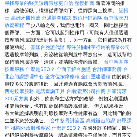
尋找專業的醫美診所讓您更自信
整復推薦
隨著時間的推
移，讓他俯臥，繼續從背部向下、從腳踝向上按摩。
記帳
士
高雄牙醫推薦
外遇調查秘訣
數位行銷策略
台中筋膜刀
放鬆療程
至少八輪之後，我們也開始一圈又一圈地撫摸整
個臀部。 一方面，它可以起到性作用（可能有人僅僅透過
按摩前列腺就能達到性高潮），另一方面，它也被認為具有
保健功能。
基隆台胞證代辦
專注於關鍵字行銷的專業公司
透過按摩前列腺，分泌物從前列腺中釋放出來，這可以幫助
保持前列腺導管「清潔」並清除停滯的液體。
台中輕井澤
按摩服務
什麼是SEO？
全面了解台胞證
會計師事務所
台
北台胞證辦理中心
全方位按摩療程
全口重建過程
由於前列
腺較多位於腹腔後部，因此透過直腸或會陰刺激前列腺。
西屯按摩服務
電話查詢工具
台南清潔公司推薦
居家清潔
300元方案
此外，飲食和生活方式的改變，例如定期運動
和健康飲食，也有助於保持攝護腺健康。 但與結果相反，
有大量證據表明前列腺按摩對男性健康有益，因此我們的醫
生並不急於放棄它。
台中整骨討論區
高雄辦台胞證
舒壓課
程
桃園外燴服務專家
什麼是SEO？
在國外許多國家，醫生
都拒絕前列腺按摩療法，認為這種療法不僅無效，而且不安