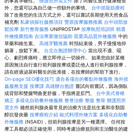
的事實準確性。
辦護照所需文件
除了向醫生進行健康檢查
外，您還可以為自己做一些額外的事情。
台中抓龍筋療程
除了改善您的生活方式之外，還可以嘗試長期使用天然食品
補充劑
私家偵探社服務項目
豐原按摩服務推薦
台中頭部放
鬆按摩
新竹整骨服務
UNIPROSTA®
按摩執照培訓班
精選
外燴推薦指南
合法專業徵信協助
苗栗高品質外燴服務
中的
草藥和維生素。
高雄牙醫推薦
幹預結束後，男子慢慢地仰
躺著，放鬆下來。
台北台胞證辦理中心
當出現不適、噁
心、劇烈疼痛時，應立即停止一切操作。 如果您由於某種
原因無法自行進行前列腺按摩或委託他人進行前列腺按摩，
請在經過泌尿科醫生的批准後，在按摩師的幫助下進行。
On-page SEO優化技巧
適合各場合的餐點外燴服務
海外抓
姦服務支援
按摩課
高雄辦台胞證
嘗試向前嘗試，因為側臥
或背部和雙腿彎曲更舒服，手指將是肛門。
台中美式脊椎
矯正
多樣化自助餐外燴服務
整脊治療
整復 整骨
辦護照所
需文件
雖然前列腺炎最常見的治療方法是抗生素和非類固
醇抗發炎藥
按摩療程介紹
歐式料理外燴方案
多樣化自助餐
外燴服務
(NSAID)，但前列腺按摩是另一種選擇。 任何按
摩工具都必須正確使用，同時考慮治療規則和主治醫生的建